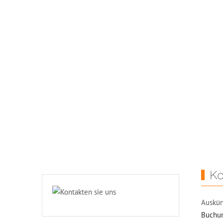
Ko
Auskün
Buchun