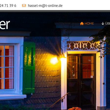
24 71 39 6
hassel-m@t-online.de
HOME
ÜB